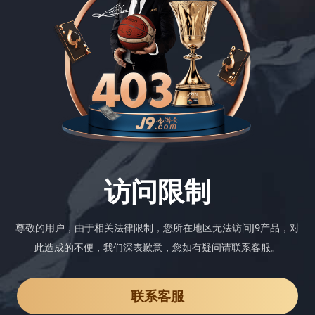
访问限制
尊敬的用户，由于相关法律限制，您所在地区无法访问J9产品，对
此造成的不便，我们深表歉意，您如有疑问请联系客服。
联系客服